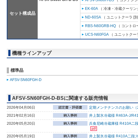
AFSV-SN60H-BS
（ コンデンシ
EK-60A
（ 冷凍・冷蔵クーリング
セット構成品
ND-60SA
（ ユニットクーラ [
RBS-N60GRB-HQ
（ コントロ
UCS-N60FGA
（ ユニットクーラ
機種ラインアップ
標準品
AFSV-SN60FGH-D
AFSV-SN60FGH-D-BSに関連する販売情報
2026年04月06日
定期メンテナンスのお願い（2
2021年02月16日
井上製氷冷蔵様 R463A-J
2020年05月20日
兵食尼崎冷蔵庫様 R410A二
2020年05月19日
井上製氷冷蔵様 R410A二段