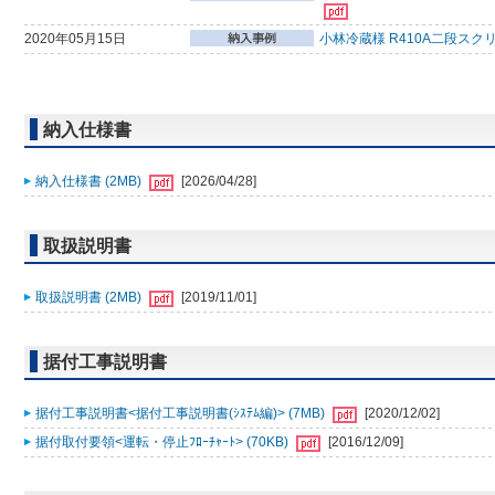
2020年05月15日
小林冷蔵様 R410A二段スク
納入仕様書
納入仕様書 (2MB)
[2026/04/28]
取扱説明書
取扱説明書 (2MB)
[2019/11/01]
据付工事説明書
据付工事説明書<据付工事説明書(ｼｽﾃﾑ編)> (7MB)
[2020/12/02]
据付取付要領<運転・停止ﾌﾛｰﾁｬｰﾄ> (70KB)
[2016/12/09]