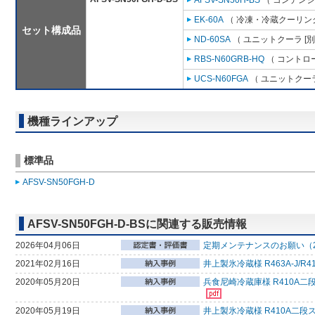
AFSV-SN50H-BS
（ コンデンシ
EK-60A
（ 冷凍・冷蔵クーリング
セット構成品
ND-60SA
（ ユニットクーラ [
RBS-N60GRB-HQ
（ コントロ
UCS-N60FGA
（ ユニットクーラ
機種ラインアップ
標準品
AFSV-SN50FGH-D
AFSV-SN50FGH-D-BSに関連する販売情報
2026年04月06日
定期メンテナンスのお願い（2
2021年02月16日
井上製氷冷蔵様 R463A-J
2020年05月20日
兵食尼崎冷蔵庫様 R410A二
2020年05月19日
井上製氷冷蔵様 R410A二段