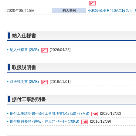
2020年05月15日
小林冷蔵様 R410A二段スク
納入仕様書
納入仕様書 (2MB)
[2026/04/28]
取扱説明書
取扱説明書 (2MB)
[2019/11/01]
据付工事説明書
据付工事説明書<据付工事説明書(ｼｽﾃﾑ編)> (7MB)
[2020/12/02]
据付取付要領<運転・停止ﾌﾛｰﾁｬｰﾄ> (70KB)
[2016/12/09]