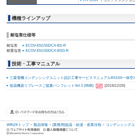
R-F335A
（ コンデンシングユニ
機種ラインアップ
耐塩害仕様等
耐塩害
ECOV-EN150DCA-BS-R
耐重塩害
ECOV-EN150DCA-BSG-R
技術・工事マニュアル
三菱電機コンデンシングユニット設計工事サービスマニュアルR410A一体空冷式イ
低温機器リプレースご提案パンフレットVol.3 (9MB)
[2018/12/26]
WIN2Kトップ
製品情報
[業務用]低温・給湯・産業冷熱
コンデンシングユ