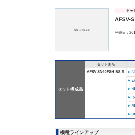
AFSV-S
発売日：201
セット形名
AFSV-SN60FGH-BS-R
A
E
セット構成品
N
R
R
U
機種ラインアップ