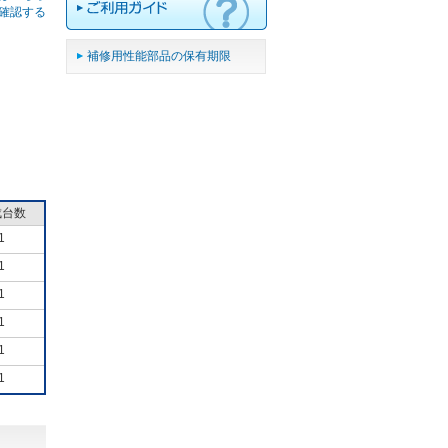
確認する
補修用性能部品の保有期限
成台数
1
1
1
1
1
1