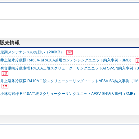
する販売情報
定期メンテナンスのお願い（200KB）
井上製氷冷蔵様 R463A-J/R410A兼用コンデンシングユニット納入事例（3MB）
兵食尼崎冷蔵庫様 R410A二段スクリュークーリングユニットAFSV-SN納入事例（3
井上製氷冷蔵様 R410A二段スクリュークーリングユニットAFSV-SN納入事例（1M
小林冷蔵様 R410A二段スクリュークーリングユニットAFSV-SN納入事例（3MB）