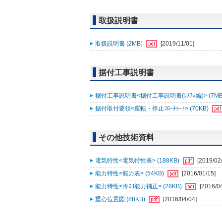
取扱説明書
取扱説明書 (2MB)
[2019/11/01]
据付工事説明書
据付工事説明書<据付工事説明書(ｼｽﾃﾑ編)> (7MB
据付取付要領<運転・停止ﾌﾛｰﾁｬｰﾄ> (70KB)
その他技術資料
電気特性<電気特性表> (188KB)
[2019/02
能力特性<能力表> (54KB)
[2016/01/15]
能力特性<冷却能力補正> (28KB)
[2016/0
重心位置図 (88KB)
[2016/04/04]