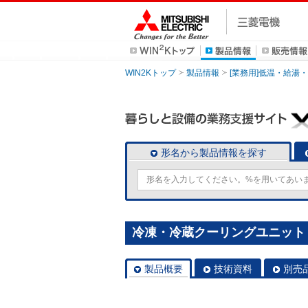
WIN2Kトップ
製品情報
[業務用]低温・給湯
形名から製品情報を探す
冷凍・冷蔵クーリングユニット [本
製品概要
技術資料
別売