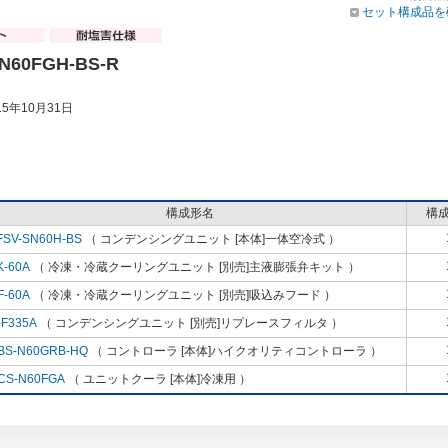
セット構成品を
N60FGH-BS-R
5年10月31日
構成形名
構
FSV-SN60H-BS
（ コンデンシングユニット [本体]一体空冷式 ）
K-60A
（ 冷凍・冷蔵クーリングユニット [別売]主液膨張弁キット ）
F-60A
（ 冷凍・冷蔵クーリングユニット [別売]吸込みフード ）
-F335A
（ コンデンシングユニット [別売]リプレースフィルタ ）
BS-N60GRB-HQ
（ コントローラ [本体]ハイクオリティコントローラ ）
CS-N60FGA
（ ユニットクーラ [本体]冷凍用 ）