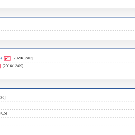
)
[2020/12/02]
[2016/12/09]
/26]
4/15]