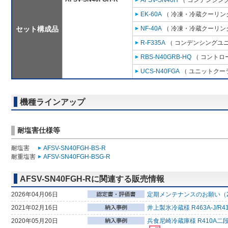
AFSV-SN40H
（ コンデンシング
EK-60A
（ 冷凍・冷蔵クーリング
セット構成品
NF-40A
（ 冷凍・冷蔵クーリング
R-F335A
（ コンデンシングユニ
RBS-N40GRB-HQ
（ コントロ
UCS-N40FGA
（ ユニットクーラ
機種ラインアップ
耐塩害仕様等
耐塩害
AFSV-SN40FGH-BS-R
耐重塩害
AFSV-SN40FGH-BSG-R
AFSV-SN40FGH-Rに関連する販売情報
2026年04月06日
定期メンテナンスのお願い（2
2021年02月16日
井上製氷冷蔵様 R463A-J
2020年05月20日
兵食尼崎冷蔵庫様 R410A二