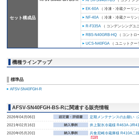
AFSV-SN40H-BS
（ コンデンシ
EK-60A
（ 冷凍・冷蔵クーリング
セット構成品
NF-40A
（ 冷凍・冷蔵クーリング
R-F335A
（ コンデンシングユニ
RBS-N40GRB-HQ
（ コントロ
UCS-N40FGA
（ ユニットクーラ
機種ラインアップ
標準品
AFSV-SN40FGH-R
AFSV-SN40FGH-BS-Rに関連する販売情報
2026年04月06日
定期メンテナンスのお願い（2
2021年02月16日
井上製氷冷蔵様 R463A-J
2020年05月20日
兵食尼崎冷蔵庫様 R410A二