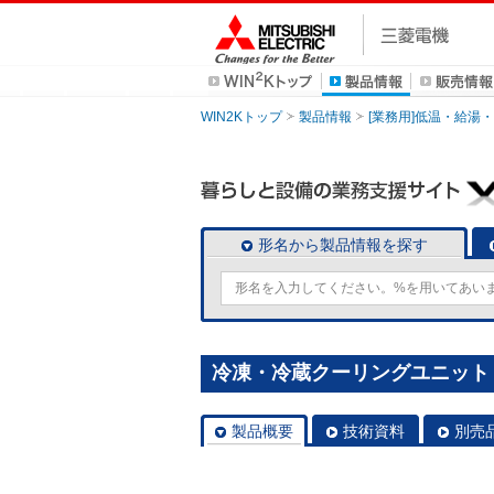
WIN2Kトップ
製品情報
[業務用]低温・給湯
形名から製品情報を探す
冷凍・冷蔵クーリングユニット [本
製品概要
技術資料
別売