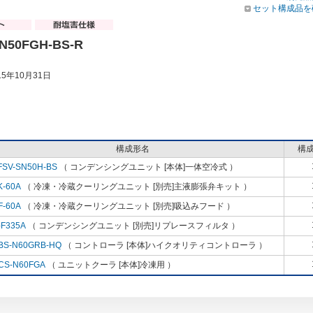
セット構成品を
N50FGH-BS-R
5年10月31日
構成形名
構
FSV-SN50H-BS
（ コンデンシングユニット [本体]一体空冷式 ）
K-60A
（ 冷凍・冷蔵クーリングユニット [別売]主液膨張弁キット ）
F-60A
（ 冷凍・冷蔵クーリングユニット [別売]吸込みフード ）
-F335A
（ コンデンシングユニット [別売]リプレースフィルタ ）
BS-N60GRB-HQ
（ コントローラ [本体]ハイクオリティコントローラ ）
CS-N60FGA
（ ユニットクーラ [本体]冷凍用 ）