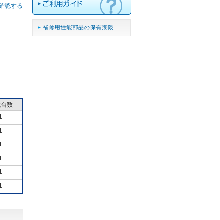
確認する
補修用性能部品の保有期限
成台数
1
1
1
1
1
1