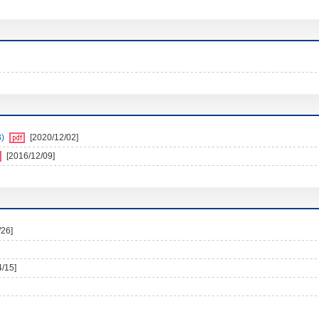
)
[2020/12/02]
[2016/12/09]
/26]
4/15]