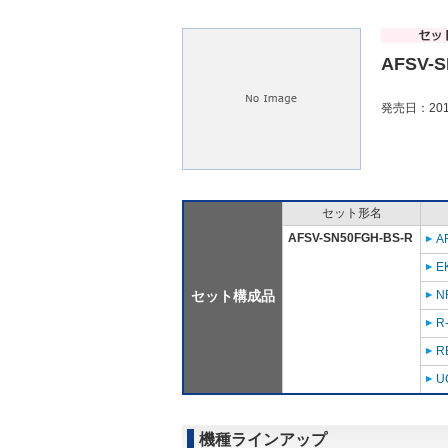
AFSV-S
発売日：201
セット形名
AFSV-SN50FGH-BS-R
A
E
セット構成品
N
R
R
U
機種ラインアップ