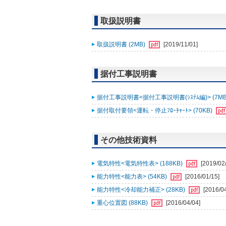
取扱説明書
取扱説明書 (2MB)
[2019/11/01]
据付工事説明書
据付工事説明書<据付工事説明書(ｼｽﾃﾑ編)> (7MB
据付取付要領<運転・停止ﾌﾛｰﾁｬｰﾄ> (70KB)
その他技術資料
電気特性<電気特性表> (188KB)
[2019/02
能力特性<能力表> (54KB)
[2016/01/15]
能力特性<冷却能力補正> (28KB)
[2016/0
重心位置図 (88KB)
[2016/04/04]