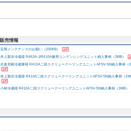
する販売情報
定期メンテナンスのお願い（200KB）
井上製氷冷蔵様 R463A-J/R410A兼用コンデンシングユニット納入事例（3MB）
兵食尼崎冷蔵庫様 R410A二段スクリュークーリングユニットAFSV-SN納入事例（3
井上製氷冷蔵様 R410A二段スクリュークーリングユニットAFSV-SN納入事例（1M
小林冷蔵様 R410A二段スクリュークーリングユニットAFSV-SN納入事例（3MB）