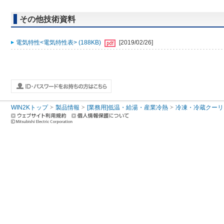
その他技術資料
電気特性<電気特性表> (188KB)
[2019/02/26]
WIN2Kトップ
製品情報
[業務用]低温・給湯・産業冷熱
冷凍・冷蔵クーリ