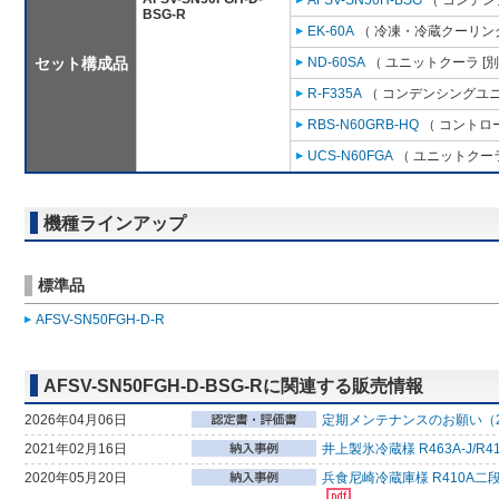
AFSV-SN50H-BSG
（ コンデン
BSG-R
EK-60A
（ 冷凍・冷蔵クーリング
セット構成品
ND-60SA
（ ユニットクーラ [
R-F335A
（ コンデンシングユニ
RBS-N60GRB-HQ
（ コントロ
UCS-N60FGA
（ ユニットクーラ
機種ラインアップ
標準品
AFSV-SN50FGH-D-R
AFSV-SN50FGH-D-BSG-Rに関連する販売情報
2026年04月06日
定期メンテナンスのお願い（2
2021年02月16日
井上製氷冷蔵様 R463A-J
2020年05月20日
兵食尼崎冷蔵庫様 R410A二