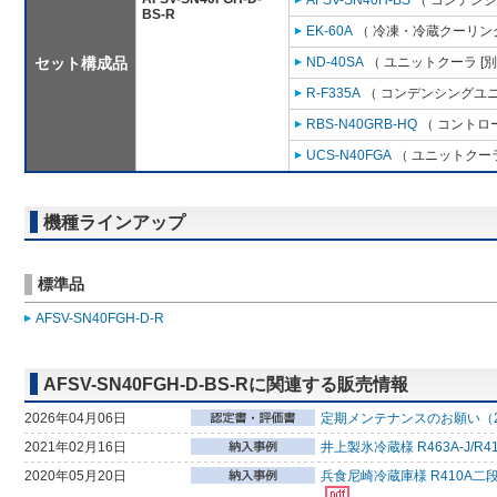
AFSV-SN40H-BS
（ コンデンシ
BS-R
EK-60A
（ 冷凍・冷蔵クーリング
セット構成品
ND-40SA
（ ユニットクーラ [
R-F335A
（ コンデンシングユニ
RBS-N40GRB-HQ
（ コントロ
UCS-N40FGA
（ ユニットクーラ
機種ラインアップ
標準品
AFSV-SN40FGH-D-R
AFSV-SN40FGH-D-BS-Rに関連する販売情報
2026年04月06日
定期メンテナンスのお願い（2
2021年02月16日
井上製氷冷蔵様 R463A-J
2020年05月20日
兵食尼崎冷蔵庫様 R410A二