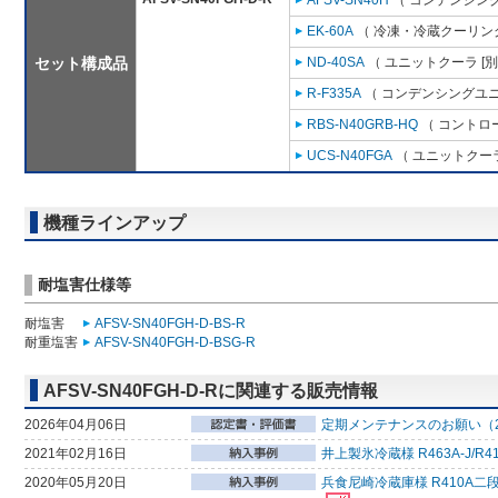
AFSV-SN40H
（ コンデンシング
EK-60A
（ 冷凍・冷蔵クーリング
セット構成品
ND-40SA
（ ユニットクーラ [
R-F335A
（ コンデンシングユニ
RBS-N40GRB-HQ
（ コントロ
UCS-N40FGA
（ ユニットクーラ
機種ラインアップ
耐塩害仕様等
耐塩害
AFSV-SN40FGH-D-BS-R
耐重塩害
AFSV-SN40FGH-D-BSG-R
AFSV-SN40FGH-D-Rに関連する販売情報
2026年04月06日
定期メンテナンスのお願い（2
2021年02月16日
井上製氷冷蔵様 R463A-J
2020年05月20日
兵食尼崎冷蔵庫様 R410A二