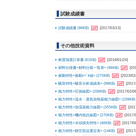
試験成績書
試験成績書 (96KB)
[2017/03/13]
その他技術資料
耐震強度計算書 (61KB)
[2018/01/24]
材料仕様書<材料仕様一覧表> (96KB)
[20
振動特性<振動ﾚﾍﾞﾙ値> (275KB)
[2023/02
騒音特性<騒音分析成績表> (99KB)
[2017
能力特性<圧損線図> (206KB)
[2017/02/0
能力特性<温水・蒸気加熱器能力線図> (109KB
能力特性<加湿器能力線図> (355KB)
[201
能力特性<機内抵抗線図> (270KB)
[2017/
能力特性<水頭損失特性> (46KB)
[2017/0
能力特性<静圧部品選定表> (14KB)
[2017