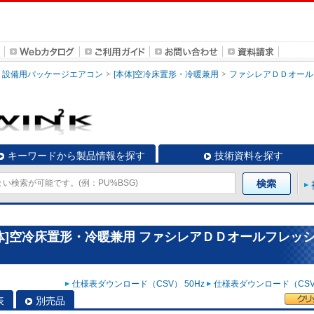
設備用パッケージエアコン
[本体]空冷床置形・冷暖兼用
ファシレアＤＤオール
キーワードから製品情報を探す
技術資料を探す
体]空冷床置形・冷暖兼用 ファシレアＤＤオールフレッ
仕様表ダウンロード（CSV） 50Hz
仕様表ダウンロード（CSV）
表
別売品