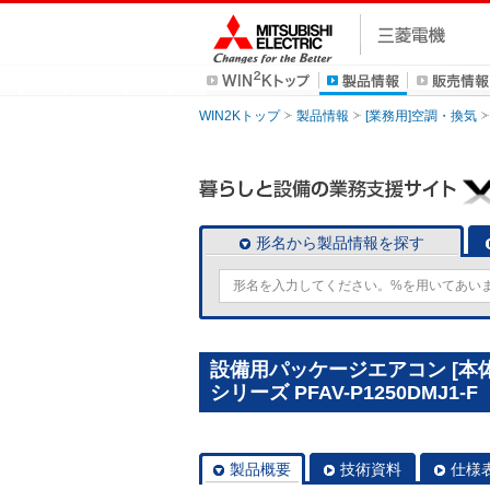
WIN2Kトップ
製品情報
[業務用]空調・換気
形名から製品情報を探す
設備用パッケージエアコン [本
シリーズ PFAV-P1250DMJ1-F
製品概要
技術資料
仕様