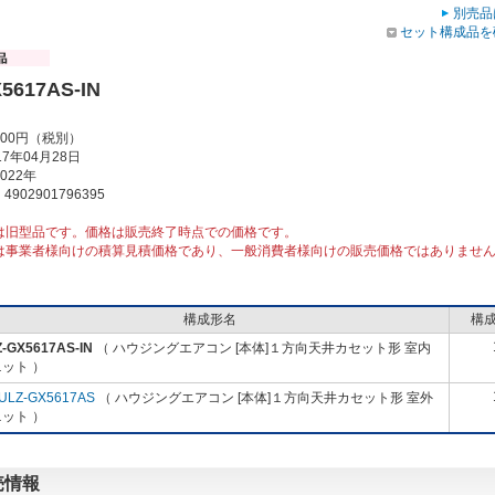
別売品
セット構成品を
5617AS-IN
000円（税別）
7年04月28日
022年
902901796395
は旧型品です。価格は販売終了時点での価格です。
は事業者様向けの積算見積価格であり、一般消費者様向けの販売価格ではありませ
構成形名
構
-GX5617AS-IN
（ ハウジングエアコン [本体]１方向天井カセット形 室内
ット ）
ULZ-GX5617AS
（ ハウジングエアコン [本体]１方向天井カセット形 室外
ット ）
販売情報