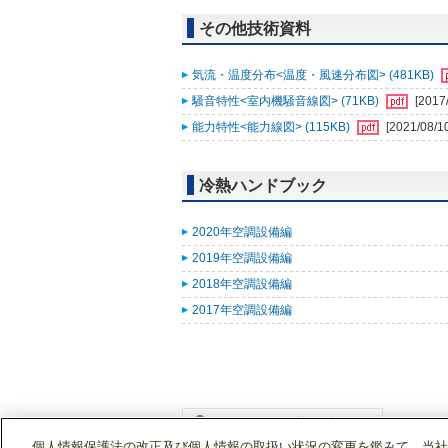
その他技術資料
気流・温度分布<温度・風速分布図> (481KB)
騒音特性<室内機騒音線図> (71KB)
[2017
能力特性<能力線図> (115KB)
[2021/08/1
冷熱ハンドブック
2020年空調設備編
2019年空調設備編
2018年空調設備編
2017年空調設備編
個人情報保護法の改正及び個人情報の取扱い状況の変更を鑑みて、当社