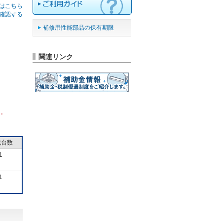
はこちら
確認する
補修用性能部品の保有期限
関連リンク
ん。
成台数
1
1