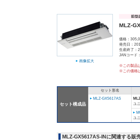
MLZ-GX
価格：305,
発売日：201
生産終了：2
JANコード：4
画像拡大
※この製品
※この価格
セット形名
MLZ-GX5617AS
MLZ
セット構成品
ユニ
M
ユニ
MLZ-GX5617AS-INに関連する