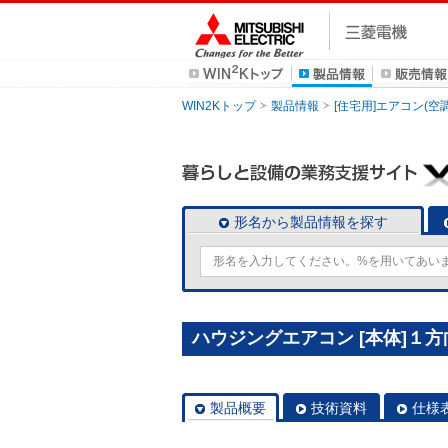
WIN2Kトップ
製品情報
[住宅用]エアコン(空
形名から製品情報を探す
ハウジングエアコン [本体]１方向
製品概要
技術資料
仕様