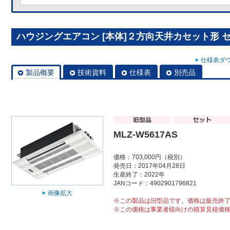
ハウジングエアコン [本体]２方向天井カセット形 セット
仕様表ダウ
製品概要
技術資料
仕様表
別売品
MLZ-W5617AS
価格：703,000円（税別）
発売日：2017年04月28日
生産終了：2022年
JANコード：4902901796821
画像拡大
※この製品は旧型品です。価格は販売終
※この価格は事業者様向けの積算見積価