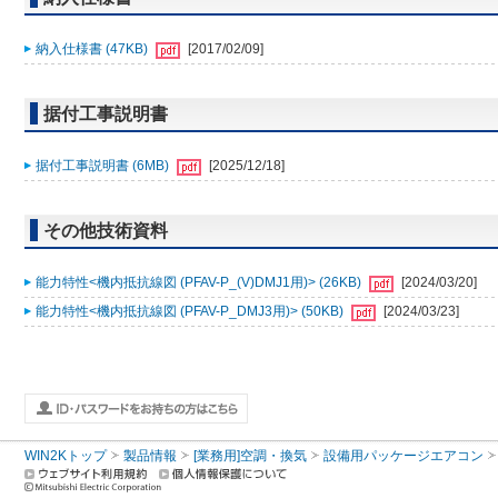
納入仕様書 (47KB)
[2017/02/09]
据付工事説明書
据付工事説明書 (6MB)
[2025/12/18]
その他技術資料
能力特性<機内抵抗線図 (PFAV-P_(V)DMJ1用)> (26KB)
[2024/03/20]
能力特性<機内抵抗線図 (PFAV-P_DMJ3用)> (50KB)
[2024/03/23]
WIN2Kトップ
製品情報
[業務用]空調・換気
設備用パッケージエアコン