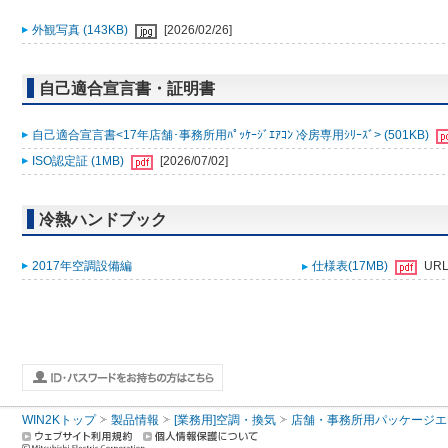
外観写真 (143KB)
[2026/02/26]
自己適合宣言書・証明書
自己適合宣言書<17年店舗･事務所用ﾊﾟｯｹｰｼﾞｴｱｺﾝ 冷房専用ｼﾘｰｽﾞ> (501KB)
ISO認定証 (1MB)
[2026/07/02]
冷熱ハンドブック
2017年空調設備編
仕様表(17MB)
UR
WIN2Kトップ
製品情報
[業務用]空調・換気
店舗・事務所用パッケージエアコン