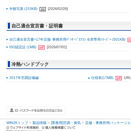
外観写真 (153KB)
[2026/02/26]
自己適合宣言書・証明書
自己適合宣言書<17年店舗･事務所用ﾊﾟｯｹｰｼﾞｴｱｺﾝ 冷房専用ｼﾘｰｽﾞ> (501KB)
ISO認定証 (1MB)
[2026/07/02]
冷熱ハンドブック
2017年空調設備編
仕様表(17MB)
UR
WIN2Kトップ
製品情報
[業務用]空調・換気
店舗・事務所用パッケージエアコン