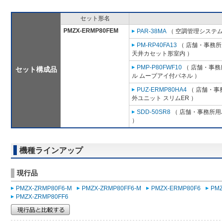
セット形名
PMZX-ERMP80FEM
PAR-38MA
（ 空調管理システム
PM-RP40FA13
（ 店舗・事務所用
天井カセット形室内 ）
PMP-P80FWF10
（ 店舗・事務所
セット構成品
ル ムーブアイ付パネル ）
PUZ-ERMP80HA4
（ 店舗・事務
外ユニット スリムER ）
SDD-50SR8
（ 店舗・事務所用パ
）
機種ラインアップ
現行品
PMZX-ZRMP80F6-M
PMZX-ZRMP80FF6-M
PMZX-ERMP80F6
PM
PMZX-ZRMP80FF6