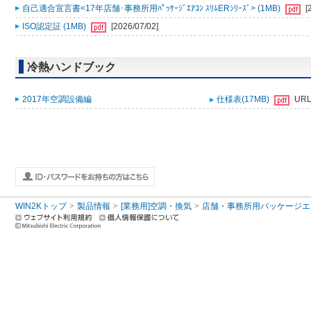
自己適合宣言書<17年店舗･事務所用ﾊﾟｯｹｰｼﾞｴｱｺﾝ ｽﾘﾑERｼﾘｰｽﾞ> (1MB)
[
ISO認定証 (1MB)
[2026/07/02]
冷熱ハンドブック
2017年空調設備編
仕様表(17MB)
UR
WIN2Kトップ
製品情報
[業務用]空調・換気
店舗・事務所用パッケージエアコン