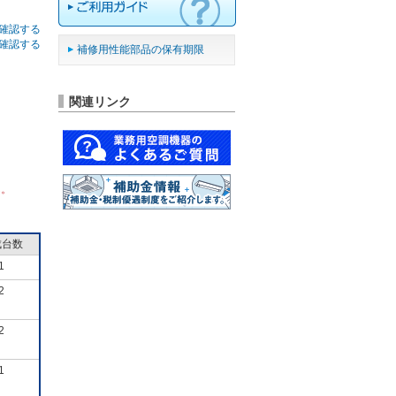
確認する
確認する
補修用性能部品の保有期限
関連リンク
ん。
成台数
1
2
2
1