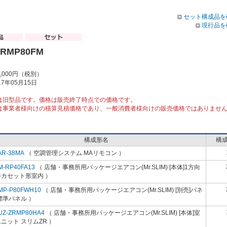
セット構成品を
現行品を
ZRMP80FM
8,000円（税別）
7年05月15日
は旧型品です。価格は販売終了時点での価格です。
は事業者様向けの積算見積価格であり、一般消費者様向けの販売価格ではありませ
構成形名
構
AR-38MA
（ 空調管理システム MAリモコン ）
M-RP40FA13
（ 店舗・事務所用パッケージエアコン(Mr.SLIM) [本体]1方向
井カセット形室内 ）
MP-P80FWH10
（ 店舗・事務所用パッケージエアコン(Mr.SLIM) [別売]パネ
標準パネル ）
UZ-ZRMP80HA4
（ 店舗・事務所用パッケージエアコン(Mr.SLIM) [本体]室
ニット スリムZR ）