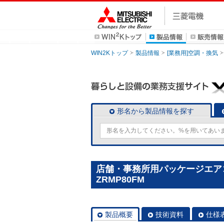
WIN2Kトップ
製品情報
[業務用]空調・換気
形名から製品情報を探す
店舗・事務所用パッケージエアコン(M
ZRMP80FM
製品概要
技術資料
仕様