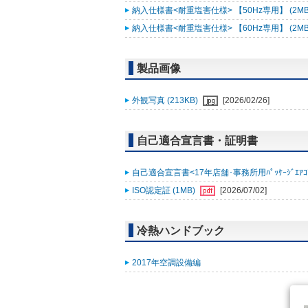
納入仕様書<耐重塩害仕様> 【50Hz専用】 (2MB
納入仕様書<耐重塩害仕様> 【60Hz専用】 (2MB
製品画像
外観写真 (213KB)
[2026/02/26]
自己適合宣言書・証明書
自己適合宣言書<17年店舗･事務所用ﾊﾟｯｹｰｼﾞｴｱｺﾝ ｽﾘ
ISO認定証 (1MB)
[2026/07/02]
冷熱ハンドブック
2017年空調設備編