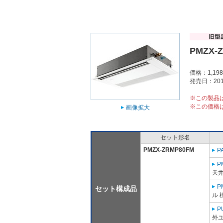
PMZX-
価格：1,19
発売日：201
※この製品
※この価格
画像拡大
セット形名
PMZX-ZRMP80FM
P
P
天
P
セット構成品
ル 
P
外ユ