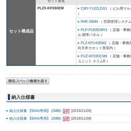
セット形名
PLZX-KP280EM
CMY-Y102LDG1
（ ビル用マル
）
PAR-38MA
（ 空調管理システム
PLP-P160EWH3
（ 店舗・事務所
セット構成品
ル 標準パネル ）
PLZ-KP140EM2
（ 店舗・事務所用
向天井カセット形室内 ）
PUZ-KP280CM6
（ 店舗・事務所
ユニット スリムK ）
納入仕様書
納入仕様書 【50Hz専用】 (2MB)
[2019/11/26]
納入仕様書 【60Hz専用】 (2MB)
[2019/11/26]