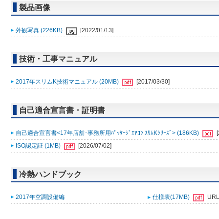
製品画像
外観写真 (226KB)
[2022/01/13]
技術・工事マニュアル
2017年スリムK技術マニュアル (20MB)
[2017/03/30]
自己適合宣言書・証明書
自己適合宣言書<17年店舗･事務所用ﾊﾟｯｹｰｼﾞｴｱｺﾝ ｽﾘﾑKｼﾘｰｽﾞ> (186KB)
ISO認定証 (1MB)
[2026/07/02]
冷熱ハンドブック
2017年空調設備編
仕様表(17MB)
UR