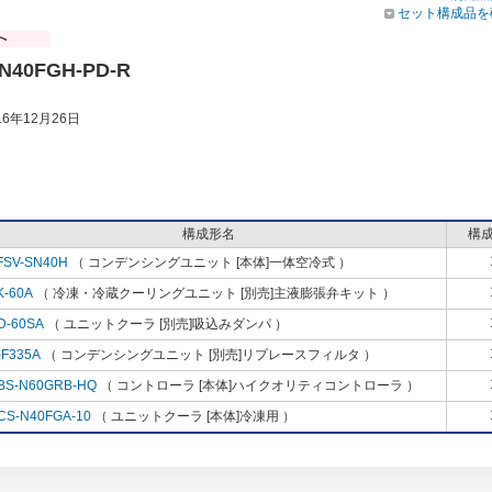
セット構成品を
N40FGH-PD-R
6年12月26日
構成形名
構
FSV-SN40H
（ コンデンシングユニット [本体]一体空冷式 ）
K-60A
（ 冷凍・冷蔵クーリングユニット [別売]主液膨張弁キット ）
D-60SA
（ ユニットクーラ [別売]吸込みダンパ ）
-F335A
（ コンデンシングユニット [別売]リプレースフィルタ ）
BS-N60GRB-HQ
（ コントローラ [本体]ハイクオリティコントローラ ）
CS-N40FGA-10
（ ユニットクーラ [本体]冷凍用 ）