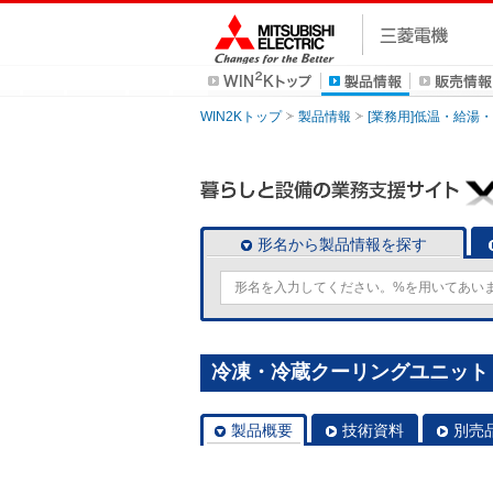
WIN2Kトップ
製品情報
[業務用]低温・給湯
形名から製品情報を探す
冷凍・冷蔵クーリングユニット [本
製品概要
技術資料
別売