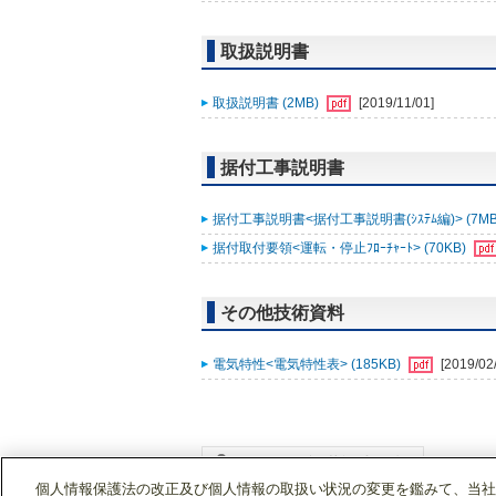
取扱説明書
取扱説明書 (2MB)
[2019/11/01]
据付工事説明書
据付工事説明書<据付工事説明書(ｼｽﾃﾑ編)> (7MB
据付取付要領<運転・停止ﾌﾛｰﾁｬｰﾄ> (70KB)
その他技術資料
電気特性<電気特性表> (185KB)
[2019/02
個人情報保護法の改正及び個人情報の取扱い状況の変更を鑑みて、当社