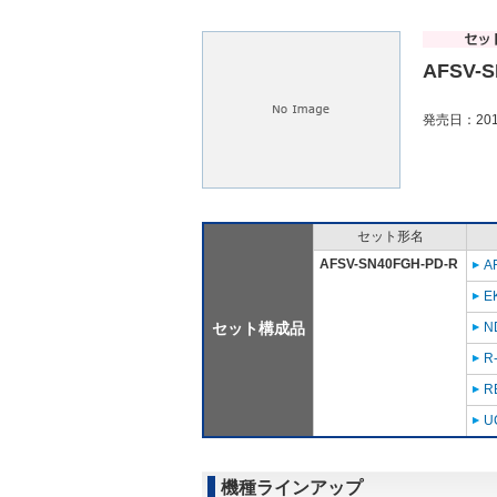
AFSV-S
発売日：201
セット形名
AFSV-SN40FGH-PD-R
A
E
セット構成品
N
R
R
U
機種ラインアップ