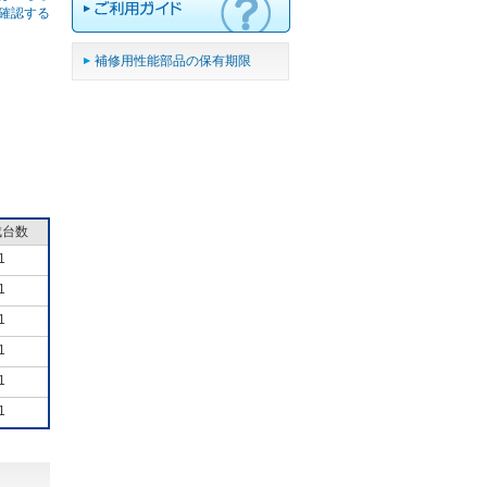
確認する
補修用性能部品の保有期限
成台数
1
1
1
1
1
1