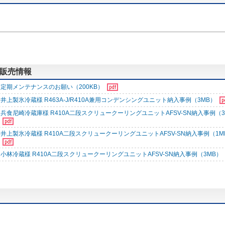
する販売情報
定期メンテナンスのお願い（200KB）
井上製氷冷蔵様 R463A-J/R410A兼用コンデンシングユニット納入事例（3MB）
兵食尼崎冷蔵庫様 R410A二段スクリュークーリングユニットAFSV-SN納入事例（3
井上製氷冷蔵様 R410A二段スクリュークーリングユニットAFSV-SN納入事例（1M
小林冷蔵様 R410A二段スクリュークーリングユニットAFSV-SN納入事例（3MB）