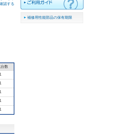
確認する
補修用性能部品の保有期限
成台数
1
1
1
1
1