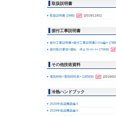
取扱説明書
取扱説明書 (2MB)
[2019/11/01]
据付工事説明書
据付工事説明書<据付工事説明書(ｼｽﾃﾑ編)> (7MB
据付取付要領<運転・停止ﾌﾛｰﾁｬｰﾄ> (70KB)
その他技術資料
電気特性<電気特性表> (185KB)
[2019/02
冷熱ハンドブック
2020年低温機器編Ⅱ
2019年低温機器編Ⅱ