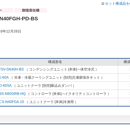
セット構成品を
N40FGH-PD-BS
6年12月26日
構成形名
構
FSV-SN40H-BS
（ コンデンシングユニット [本体]一体空冷式 ）
K-60A
（ 冷凍・冷蔵クーリングユニット [別売]主液膨張弁キット ）
D-60SA
（ ユニットクーラ [別売]吸込みダンパ ）
BS-N60GRB-HQ
（ コントローラ [本体]ハイクオリティコントローラ ）
CS-N40FGA-10
（ ユニットクーラ [本体]冷凍用 ）