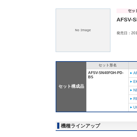
AFSV-S
発売日：201
セット形名
AFSV-SN40FGH-PD-
A
BS
E
セット構成品
N
R
U
機種ラインアップ