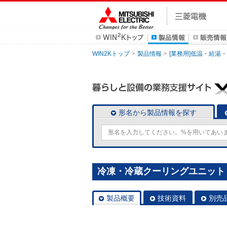
WIN2Kトップ
製品情報
[業務用]低温・給湯
形名から製品情報を探す
冷凍・冷蔵クーリングユニット [本
製品概要
技術資料
別売