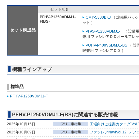
セット形名
PFHV-P1250VDMJ1-
CMY-S300BKJ
（ 設備用パッケ
F(BS)
ット ）
セット構成品
PFAV-P1250VDMJ1-F
（ 設備
兼用 ファシレアＤＤオールフレッ
PUHV-P400VSDMJ1-BS
（ 設
暖兼用 ファシレアＤＤ ）
機種ラインアップ
標準品
PFHV-P1250VDMJ1-F
PFHV-P1250VDMJ1-F(BS)に関連する販売情報
2025年10月15日
工場向けご提案カタログ Vol.
2025年10月09日
ファシレアNaviVol.12_デ