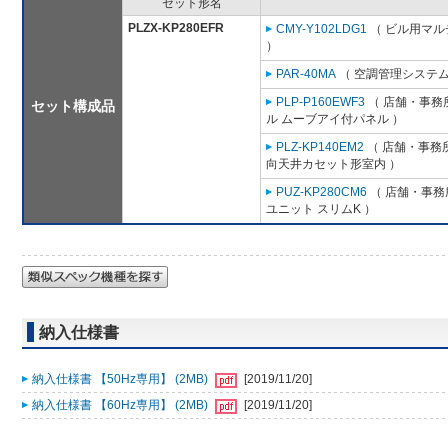
セット形名
PLZX-KP280EFR
CMY-Y102LDG1
（ ビル用マル
）
PAR-40MA
（ 空調管理システム
PLP-P160EWF3
（ 店舗・事務所
セット構成品
ル ムーブアイ付パネル ）
PLZ-KP140EM2
（ 店舗・事務所用
向天井カセット形室内 ）
PUZ-KP280CM6
（ 店舗・事務所
ユニット スリムK ）
納入仕様書
納入仕様書 【50Hz専用】 (2MB)
[2019/11/20]
納入仕様書 【60Hz専用】 (2MB)
[2019/11/20]