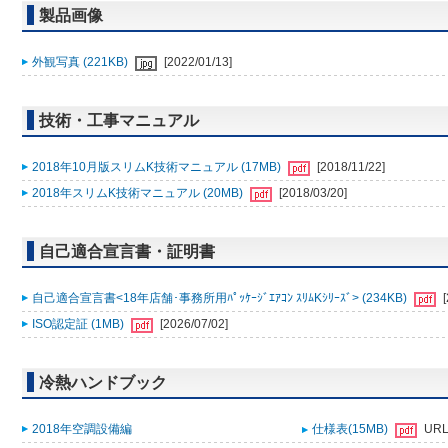
製品画像
外観写真 (221KB)
[2022/01/13]
技術・工事マニュアル
2018年10月版スリムK技術マニュアル (17MB)
[2018/11/22]
2018年スリムK技術マニュアル (20MB)
[2018/03/20]
自己適合宣言書・証明書
自己適合宣言書<18年店舗･事務所用ﾊﾟｯｹｰｼﾞｴｱｺﾝ ｽﾘﾑKｼﾘｰｽﾞ> (234KB)
ISO認定証 (1MB)
[2026/07/02]
冷熱ハンドブック
2018年空調設備編
仕様表(15MB)
UR