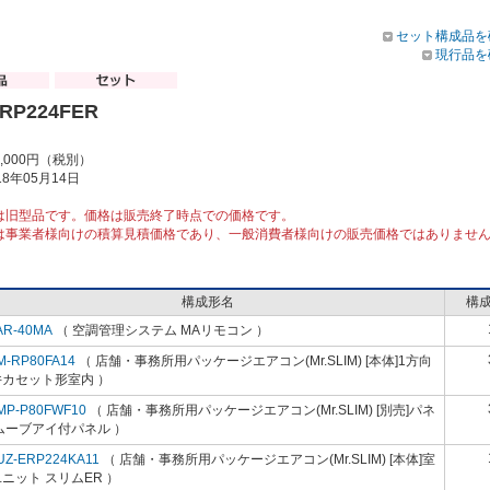
セット構成品を
現行品を
ERP224FER
8,000円（税別）
8年05月14日
は旧型品です。価格は販売終了時点での価格です。
は事業者様向けの積算見積価格であり、一般消費者様向けの販売価格ではありませ
構成形名
構
AR-40MA
（ 空調管理システム MAリモコン ）
M-RP80FA14
（ 店舗・事務所用パッケージエアコン(Mr.SLIM) [本体]1方向
井カセット形室内 ）
MP-P80FWF10
（ 店舗・事務所用パッケージエアコン(Mr.SLIM) [別売]パネ
ムーブアイ付パネル ）
UZ-ERP224KA11
（ 店舗・事務所用パッケージエアコン(Mr.SLIM) [本体]室
ニット スリムER ）