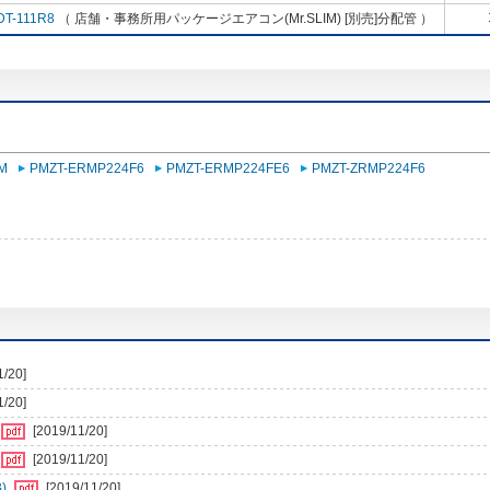
DT-111R8
（ 店舗・事務所用パッケージエアコン(Mr.SLIM) [別売]分配管 ）
M
PMZT-ERMP224F6
PMZT-ERMP224FE6
PMZT-ZRMP224F6
1/20]
1/20]
[2019/11/20]
[2019/11/20]
)
[2019/11/20]