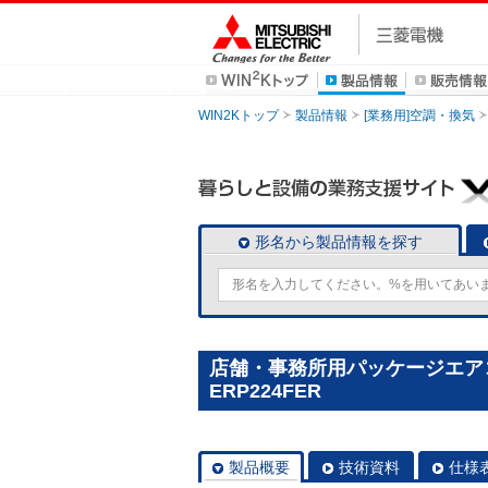
WIN2Kトップ
製品情報
[業務用]空調・換気
形名から製品情報を探す
店舗・事務所用パッケージエアコン(M
ERP224FER
製品概要
技術資料
仕様