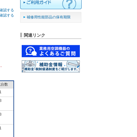
確認する
確認する
補修用性能部品の保有期限
関連リンク
ん。
成台数
1
3
3
1