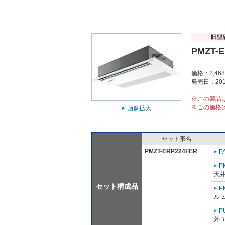
PMZT-
価格：2,46
発売日：201
※この製品
※この価格
画像拡大
セット形名
PMZT-ERP224FER
P
P
天
セット構成品
P
ル 
P
外ユ