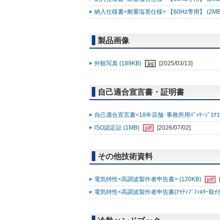
納入仕様書<耐重塩害仕様> 【60Hz専用】 (2MB
製品画像
外観写真 (189KB)
[2025/03/13]
自己適合宣言書・証明書
自己適合宣言書<18年店舗･事務所用ﾊﾟｯｹｰｼﾞｴｱｺﾝ ｽﾘ
ISO認定証 (1MB)
[2026/07/02]
その他技術資料
電気特性<高調波製作者申告書> (120KB)
電気特性<高調波製作者申告書(ｱｸﾃｨﾌﾞﾌｨﾙﾀｰ取付時)