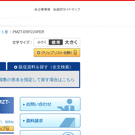
ット形
PMZT-ERP224FER
販促資料を探す（全文検索）
複数の形名を指定して探す場合はこちら
ZT-
 60Hz