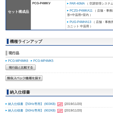
PCG-P4MKV
PAR-40MA
（ 空調管理システム
PCZG-P4MKA11
（ 店舗・事務所
セット構成品
形<中温用>室内 ）
PUG-P4MHA13
（ 店舗・事務所用
ユニット 中温用 ）
機種ラインアップ
現行品
PCG-MP4MK6
PCG-MP4MK5
納入仕様書
納入仕様書 【50Hz専用】 (903KB)
[2019/11/20]
納入仕様書 【60Hz専用】 (902KB)
[2019/11/20]