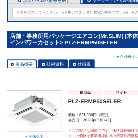
形名から製品情報を探す
キーワードから製品情
店舗・事務所用パッケージエアコン(Mr.SLIM) [本
インパワーカセット> PLZ-ERMP50SELER
仕様表ダウ
製品概要
技術資料
仕様表
PLZ-ERMP50SELER
価格：821,000円（税別）
発売日：2018年05月14日
※この製品は旧型品です。価格は販売終
※この価格は事業者様向けの積算見積価
画像拡大