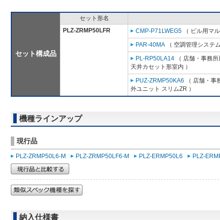
セット形名
PLZ-ZRMP50LFR
CMP-P71LWEG5
（ ビル用マル
PAR-40MA
（ 空調管理システム
セット構成品
PL-RP50LA14
（ 店舗・事務所用
天井カセット形室内 ）
PUZ-ZRMP50KA6
（ 店舗・事務
外ユニット スリムZR ）
機種ラインアップ
現行品
PLZ-ZRMP50L6-M
PLZ-ZRMP50LF6-M
PLZ-ERMP50L6
PLZ-ERM
納入仕様書