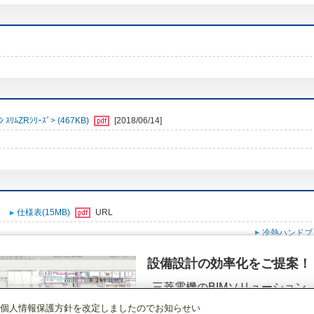
ﾑZRｼﾘｰｽﾞ> (467KB)
[2018/06/14]
仕様表(15MB)
URL
冷熱ハンドブ
設備設計の効率化をご提案！
三菱電機のBIMソリューション
（空調.換気.照明）
個人情報保護方針を改定しましたのでお知らせい