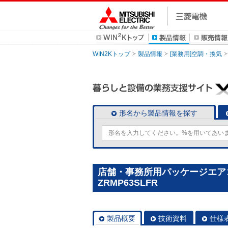
WIN2Kトップ
製品情報
[業務用]空調・換気
形名から製品情報を探す
店舗・事務所用パッケージエアコン(M
ZRMP63SLFR
製品概要
技術資料
仕様