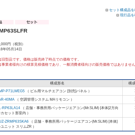
セット構成品を
現行品を
RMP63SLFR
5,000円（税別）
8年05月14日
は旧型品です。価格は販売終了時点での価格です。
は事業者様向けの積算見積価格であり、一般消費者様向けの販売価格ではありませ
構成形名
構
MP-P71LWEG5
（ ビル用マルチエアコン [別売]パネル ）
AR-40MA
（ 空調管理システム MAリモコン ）
L-RP63LA14
（ 店舗・事務所用パッケージエアコン(Mr.SLIM) [本体]2方向
井カセット形室内 ）
UZ-ZRMP63SKA6
（ 店舗・事務所用パッケージエアコン(Mr.SLIM) [本体]
ユニット スリムZR ）