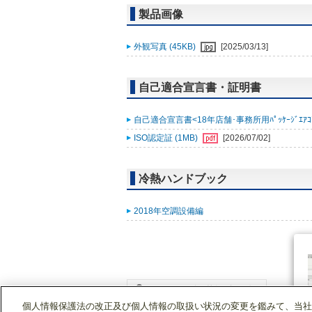
製品画像
外観写真 (45KB)
[2025/03/13]
自己適合宣言書・証明書
自己適合宣言書<18年店舗･事務所用ﾊﾟｯｹｰｼﾞｴｱｺﾝ ｽﾘ
ISO認定証 (1MB)
[2026/07/02]
冷熱ハンドブック
2018年空調設備編
個人情報保護法の改正及び個人情報の取扱い状況の変更を鑑みて、当社