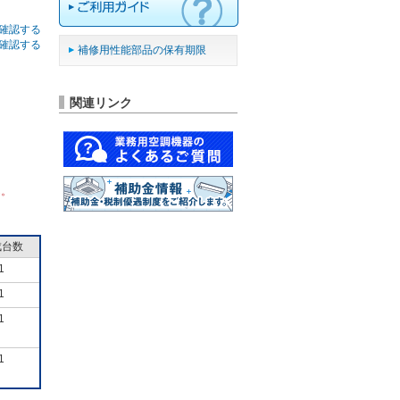
確認する
確認する
補修用性能部品の保有期限
関連リンク
ん。
成台数
1
1
1
1