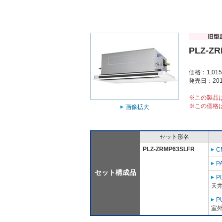
PLZ-Z
価格：1,01
発売日：201
※この製品
※この価格
画像拡大
セット形名
PLZ-ZRMP63SLFR
C
P
セット構成品
P
天
P
室外