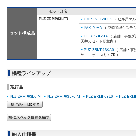
セット形名
PLZ-ZRMP63LFR
CMP-P71LWEG5
（ ビル用マル
PAR-40MA
（ 空調管理システム
セット構成品
PL-RP63LA14
（ 店舗・事務所用
天井カセット形室内 ）
PUZ-ZRMP63KA6
（ 店舗・事務
外ユニット スリムZR ）
機種ラインアップ
現行品
PLZ-ZRMP63L6-M
PLZ-ZRMP63LF6-M
PLZ-ERMP63L6
PLZ-ERM
納入仕様書