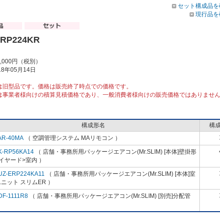
セット構成品を
現行品を
ERP224KR
7,000円（税別）
8年05月14日
は旧型品です。価格は販売終了時点での価格です。
は事業者様向けの積算見積価格であり、一般消費者様向けの販売価格ではありませ
構成形名
構
AR-40MA
（ 空調管理システム MAリモコン ）
K-RP56KA14
（ 店舗・事務所用パッケージエアコン(Mr.SLIM) [本体]壁掛形
イヤード>室内 ）
UZ-ERP224KA11
（ 店舗・事務所用パッケージエアコン(Mr.SLIM) [本体]室
ニット スリムER ）
DF-1111R8
（ 店舗・事務所用パッケージエアコン(Mr.SLIM) [別売]分配管