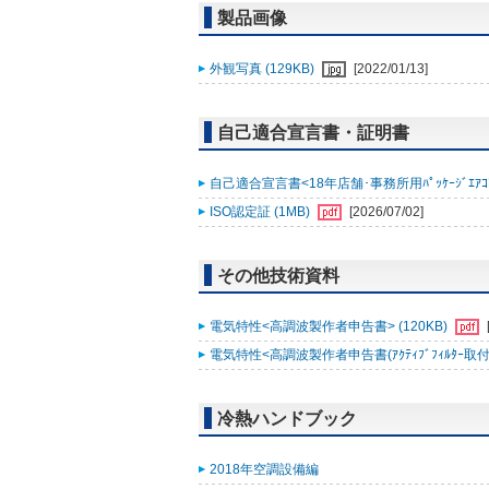
製品画像
外観写真 (129KB)
[2022/01/13]
自己適合宣言書・証明書
自己適合宣言書<18年店舗･事務所用ﾊﾟｯｹｰｼﾞｴｱｺﾝ ｽﾘ
ISO認定証 (1MB)
[2026/07/02]
その他技術資料
電気特性<高調波製作者申告書> (120KB)
電気特性<高調波製作者申告書(ｱｸﾃｨﾌﾞﾌｨﾙﾀｰ取付時)
冷熱ハンドブック
2018年空調設備編