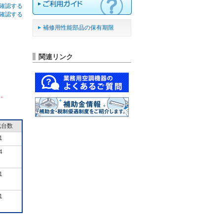
確認する
確認する
補修用性能部品の保有期限
関連リンク
ん。
成台数
1
4
1
1