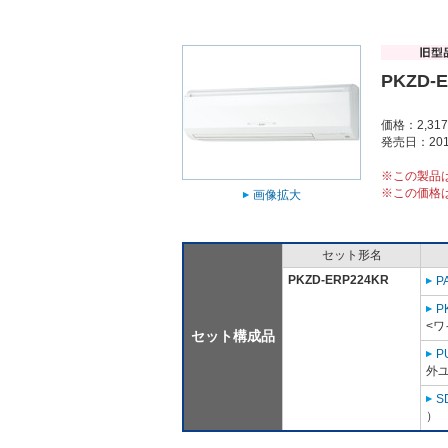
PKZD-
価格：2,31
発売日：201
※この製品
※この価格
画像拡大
セット形名
PKZD-ERP224KR
P
P
<ワ
セット構成品
P
外ユ
S
）