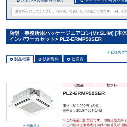
形名から製品情報を探す
キーワードから製品情
店舗・事務所用パッケージエアコン(Mr.SLIM) [本
インパワーカセット> PLZ-ERMP50SER
仕様表ダウ
製品概要
技術資料
仕様表
PLZ-ERMP50SER
価格：811,000円（税別）
発売日：2018年05月14日
※この製品は旧型品です。価格は販売終
※この価格は事業者様向けの積算見積価
画像拡大