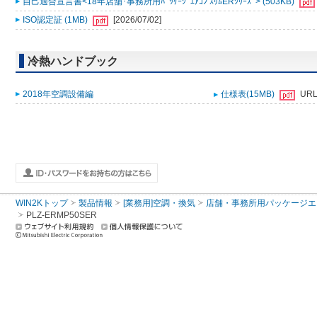
自己適合宣言書<18年店舗･事務所用ﾊﾟｯｹｰｼﾞｴｱｺﾝ ｽﾘﾑERｼﾘｰｽﾞ> (503KB)
ISO認定証 (1MB)
[2026/07/02]
冷熱ハンドブック
2018年空調設備編
仕様表(15MB)
UR
WIN2Kトップ
製品情報
[業務用]空調・換気
店舗・事務所用パッケージエアコン
PLZ-ERMP50SER