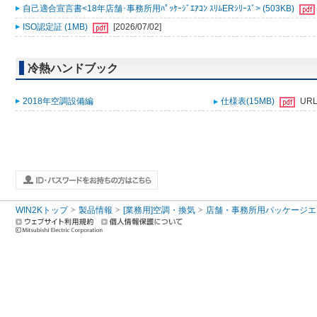
自己適合宣言書<18年店舗･事務所用ﾊﾟｯｹｰｼﾞｴｱｺﾝ ｽﾘﾑERｼﾘｰｽﾞ> (503KB)
ISO認定証 (1MB)
[2026/07/02]
冷熱ハンドブック
2018年空調設備編
仕様表(15MB)
UR
WIN2Kトップ
製品情報
[業務用]空調・換気
店舗・事務所用パッケージエアコン