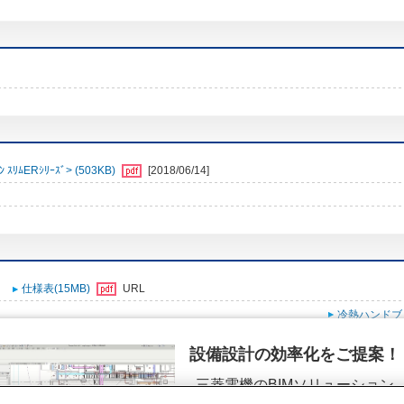
ﾑERｼﾘｰｽﾞ> (503KB)
[2018/06/14]
仕様表(15MB)
URL
冷熱ハンドブ
設備設計の効率化をご提案！
三菱電機のBIMソリューション