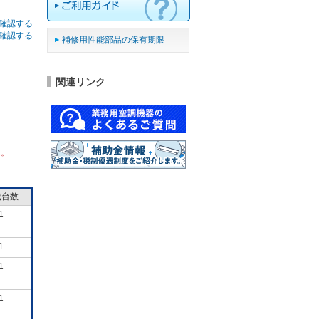
確認する
確認する
補修用性能部品の保有期限
関連リンク
ん。
成台数
1
1
1
1