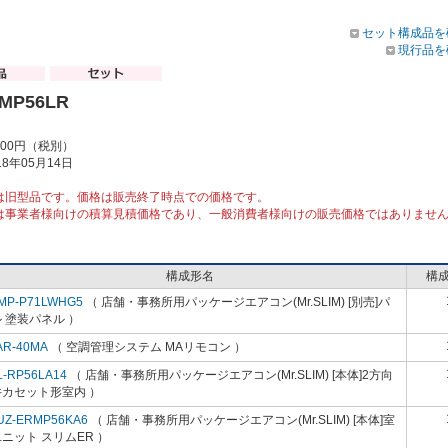
セット構成品を
現行品を
RMP56LR
000円（税別）
8年05月14日
は旧型品です。価格は販売終了時点での価格です。
は事業者様向けの積算見積価格であり、一般消費者様向けの販売価格ではありませ
構成形名
構
MP-P71LWHG5
（ 店舗・事務所用パッケージエアコン(Mr.SLIM) [別売]パ
 塗装パネル ）
AR-40MA
（ 空調管理システム MAリモコン ）
L-RP56LA14
（ 店舗・事務所用パッケージエアコン(Mr.SLIM) [本体]2方向
井カセット形室内 ）
UZ-ERMP56KA6
（ 店舗・事務所用パッケージエアコン(Mr.SLIM) [本体]室
ニット スリムER ）