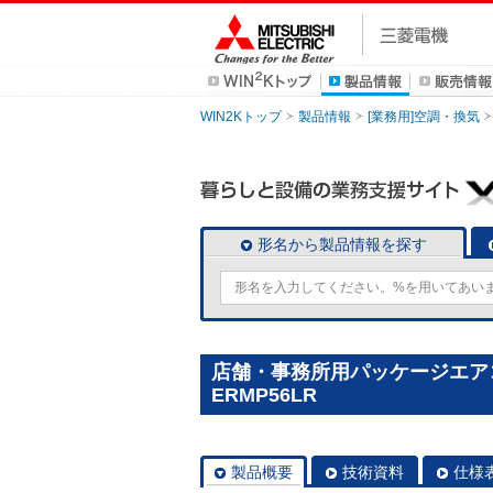
WIN2Kトップ
製品情報
[業務用]空調・換気
形名から製品情報を探す
店舗・事務所用パッケージエアコン(M
ERMP56LR
製品概要
技術資料
仕様