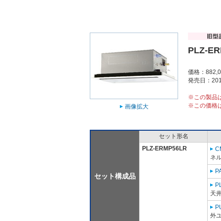
PLZ-E
価格：882,
発売日：201
※この製品
※この価格
画像拡大
セット形名
PLZ-ERMP56LR
C
ネル
P
セット構成品
P
天
P
外ユ