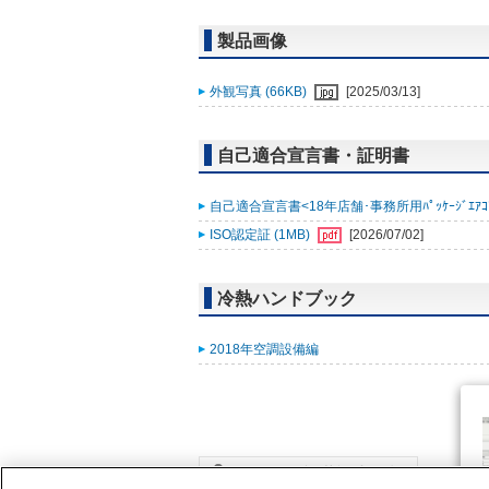
製品画像
外観写真 (66KB)
[2025/03/13]
自己適合宣言書・証明書
自己適合宣言書<18年店舗･事務所用ﾊﾟｯｹｰｼﾞｴｱｺﾝ ｽﾘ
ISO認定証 (1MB)
[2026/07/02]
冷熱ハンドブック
2018年空調設備編