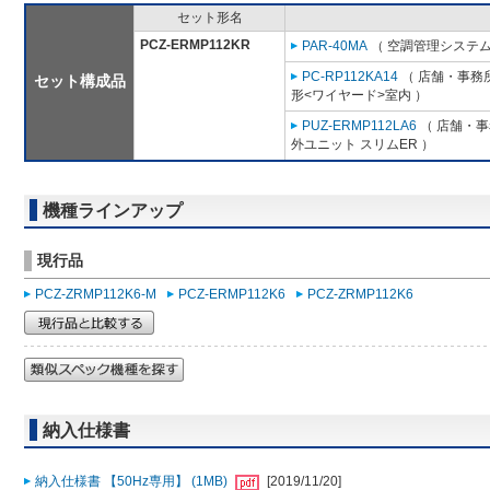
セット形名
PCZ-ERMP112KR
PAR-40MA
（ 空調管理システム
PC-RP112KA14
（ 店舗・事務所
セット構成品
形<ワイヤード>室内 ）
PUZ-ERMP112LA6
（ 店舗・事務
外ユニット スリムER ）
機種ラインアップ
現行品
PCZ-ZRMP112K6-M
PCZ-ERMP112K6
PCZ-ZRMP112K6
納入仕様書
納入仕様書 【50Hz専用】 (1MB)
[2019/11/20]