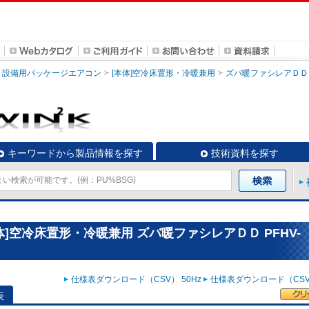
設備用パッケージエアコン
[本体]空冷床置形・冷暖兼用
ズバ暖ファシレアＤＤ
キーワードから製品情報を探す
技術資料を探す
]空冷床置形・冷暖兼用 ズバ暖ファシレアＤＤ PFHV-
仕様表ダウンロード（CSV） 50Hz
仕様表ダウンロード（CSV）
表