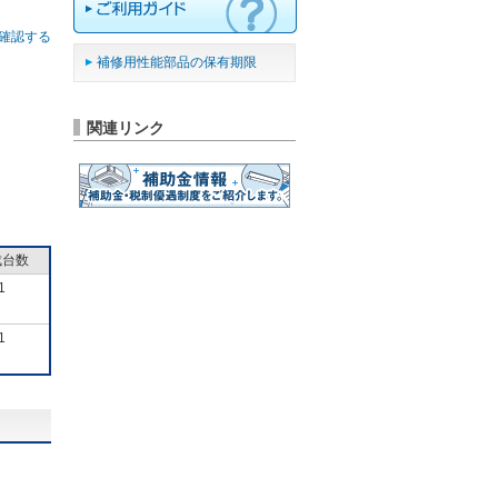
確認する
補修用性能部品の保有期限
関連リンク
成台数
1
1