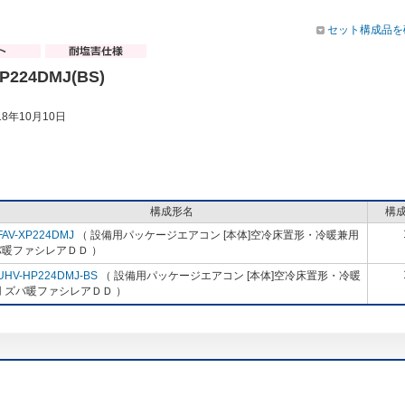
セット構成品を
P224DMJ(BS)
8年10月10日
構成形名
構
FAV-XP224DMJ
（ 設備用パッケージエアコン [本体]空冷床置形・冷暖兼用
バ暖ファシレアＤＤ ）
UHV-HP224DMJ-BS
（ 設備用パッケージエアコン [本体]空冷床置形・冷暖
 ズバ暖ファシレアＤＤ ）