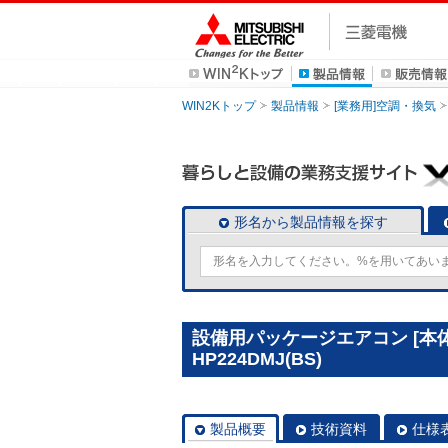
WIN2Kトップ
製品情報
[業務用]空調・換気
形名から製品情報を探す
設備用パッケージエアコン [本体
HP224DMJ(BS)
製品概要
技術資料
仕様