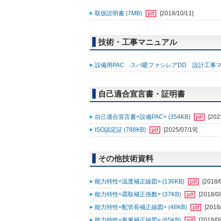
取扱説明書 (7MB)
[2018/10/11]
技術・工事マニュアル
設備用PAC スバ暖ファシレアDD 設計工事マニ
自己適合宣言書・証明書
自己適合宣言書<設備PAC> (354KB)
[202
ISO認定証 (788KB)
[2025/07/19]
その他技術資料
能力特性<温度補正線図> (136KB)
[2018/
能力特性<霜取補正係数> (37KB)
[2018/0
能力特性<配管長補正線図> (48KB)
[2018
能力特性<風量補正線図> (65KB)
[2018/0