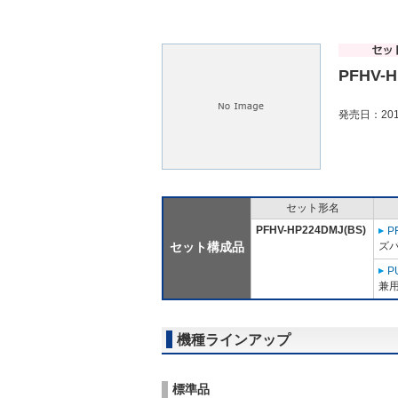
PFHV-H
発売日：201
セット形名
PFHV-HP224DMJ(BS)
P
セット構成品
ズ
P
兼用
機種ラインアップ
標準品