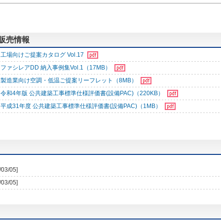
する販売情報
工場向けご提案カタログ Vol.17
ファシレアDD 納入事例集Vol.1（17MB）
製造業向け空調・低温ご提案リーフレット（8MB）
令和4年版 公共建築工事標準仕様評価書(設備PAC)（220KB）
平成31年度 公共建築工事標準仕様評価書(設備PAC)（1MB）
/03/05]
/03/05]