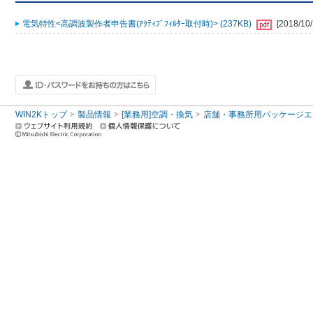
電気特性<高調波製作者申告書(ｱｸﾃｨﾌﾞﾌｨﾙﾀｰ取付時)> (237KB)
[2018/10/
WIN2Kトップ
製品情報
[業務用]空調・換気
店舗・事務所用パッケージエアコン