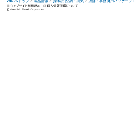
WIN2Kトップ
製品情報
[業務用]空調・換気
店舗・事務所用パッケージエアコン