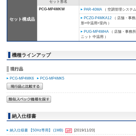
セット形名
PCG-MP4MKW
PAR-40MA
（ 空調管理システム
PCZG-P4MKA12
（ 店舗・事務所
セット構成品
形<中温用>室内 ）
PUG-MP4MHA
（ 店舗・事務所用
ニット 中温用 ）
機種ラインアップ
現行品
PCG-MP4MK6
PCG-MP4MK5
納入仕様書
納入仕様書 【50Hz専用】 (1MB)
[2019/11/20]