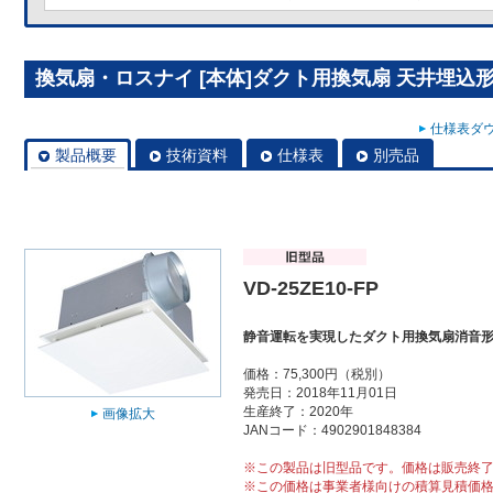
換気扇・ロスナイ [本体]ダクト用換気扇 天井埋込形 VD
仕様表ダウ
製品概要
技術資料
仕様表
別売品
VD-25ZE10-FP
静音運転を実現したダクト用換気扇消音
価格：75,300円（税別）
発売日：2018年11月01日
生産終了：2020年
画像拡大
JANコード：4902901848384
※この製品は旧型品です。価格は販売終
※この価格は事業者様向けの積算見積価