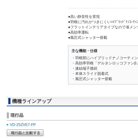
●高い静音性を実現
●羽根に汚れがつきにくいﾊｲﾌﾞﾘｯﾄﾞﾅﾉｺｰﾃｨﾝ
●フラットインテリアタイプなので省メン
●高効率運転
●風圧式シャッター搭載
主な機能・仕様
・羽根部にハイブリッドナノコーティン
・高効率羽根「デルタシロッコファンβ
・速結端子接続
・本体スライド脱着式
・風圧式シャッター搭載
機種ラインアップ
現行品
VD-25ZVE7-FP