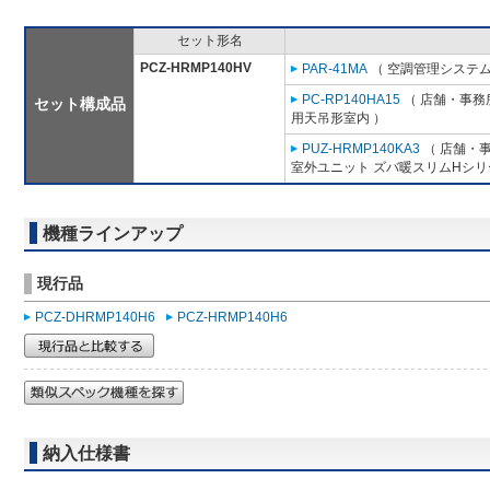
セット形名
PCZ-HRMP140HV
PAR-41MA
（ 空調管理システム
PC-RP140HA15
（ 店舗・事務所
セット構成品
用天吊形室内 ）
PUZ-HRMP140KA3
（ 店舗・事
室外ユニット ズバ暖スリムHシリ
機種ラインアップ
現行品
PCZ-DHRMP140H6
PCZ-HRMP140H6
納入仕様書