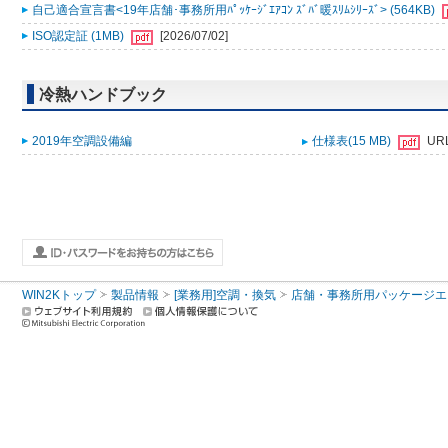
自己適合宣言書<19年店舗･事務所用ﾊﾟｯｹｰｼﾞｴｱｺﾝ ｽﾞﾊﾞ暖ｽﾘﾑｼﾘｰｽﾞ> (564KB)
ISO認定証 (1MB)
[2026/07/02]
冷熱ハンドブック
2019年空調設備編
仕様表(15 MB)
UR
WIN2Kトップ
製品情報
[業務用]空調・換気
店舗・事務所用パッケージエアコン