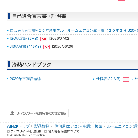
自己適合宣言書・証明書
自己適合宣言書<２０年度モデル ルームエアコン霧ヶ峰（２０年３月 S20-R000
ISO認定証 (1MB)
[2026/07/02]
JIS認証書 (449KB)
[2026/06/20]
冷熱ハンドブック
2020年空調設備編
仕様表(32 MB)
外
WIN2Kトップ
製品情報
[住宅用]エアコン(空調)・換気
ルームエアコン(霧