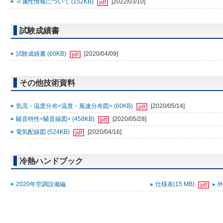
※属性情報について (152KB)
[2022/03/10]
試験成績書
試験成績書 (60KB)
[2020/04/09]
その他技術資料
気流・温度分布<温度・風速分布図> (60KB)
[2020/05/14]
騒音特性<騒音線図> (458KB)
[2020/05/28]
電気配線図 (524KB)
[2020/04/16]
冷熱ハンドブック
2020年空調設備編
仕様表(15 MB)
外