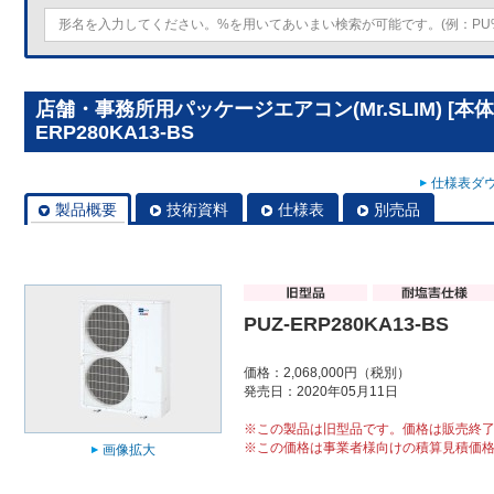
店舗・事務所用パッケージエアコン(Mr.SLIM) [本体
ERP280KA13-BS
仕様表ダウ
製品概要
技術資料
仕様表
別売品
PUZ-ERP280KA13-BS
価格：2,068,000円（税別）
発売日：2020年05月11日
※この製品は旧型品です。価格は販売終
※この価格は事業者様向けの積算見積価
画像拡大