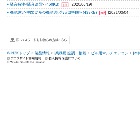
騒音特性<騒音線図> (460KB)
[2020/06/19]
機能設定<ﾘﾓｺﾝからの機能選択設定説明書> (439KB)
[2021/03/04]
WIN2Kトップ
製品情報
[業務用]空調・換気
ビル用マルチエアコン
[本