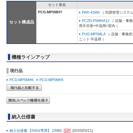
セット形名
PCG-MP5MHY
PAR-42MA
（ 空調管理システム
PCZG-P5MHA12
（ 店舗・事務所
セット構成品
用天吊形<中温用>室内 ）
PUG-MP5MLA
（ 店舗・事務所用
ニット 中温用 ）
機種ラインアップ
現行品
PCG-MP5MH6
PCG-MP5MH5
納入仕様書
納入仕様書 【50Hz専用】 (2MB)
[2020/03/11]