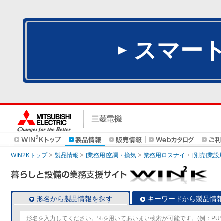
スマー
WIN2Kトップ
製品情報
[業務用]空調・換気
業務用ロスナイ
[別売]業
形名から製品情報を探す
キーワードから製品情