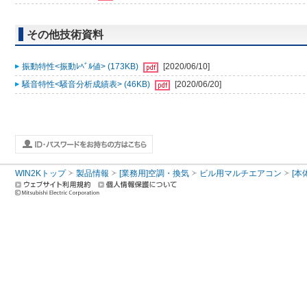
その他技術資料
振動特性<振動ﾚﾍﾞﾙ値> (173KB)
[2020/06/10]
騒音特性<騒音分析成績表> (46KB)
[2020/06/20]
WIN2Kトップ
製品情報
[業務用]空調・換気
ビル用マルチエアコン
[本