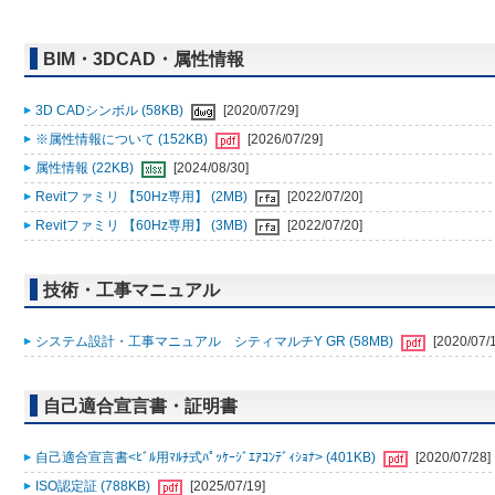
BIM・3DCAD・属性情報
3D CADシンボル (58KB)
[2020/07/29]
※属性情報について (152KB)
[2026/07/29]
属性情報 (22KB)
[2024/08/30]
Revitファミリ 【50Hz専用】 (2MB)
[2022/07/20]
Revitファミリ 【60Hz専用】 (3MB)
[2022/07/20]
技術・工事マニュアル
システム設計・工事マニュアル シティマルチY GR (58MB)
[2020/07/
自己適合宣言書・証明書
自己適合宣言書<ﾋﾞﾙ用ﾏﾙﾁ式ﾊﾟｯｹｰｼﾞｴｱｺﾝﾃﾞｨｼｮﾅ> (401KB)
[2020/07/28]
ISO認定証 (788KB)
[2025/07/19]