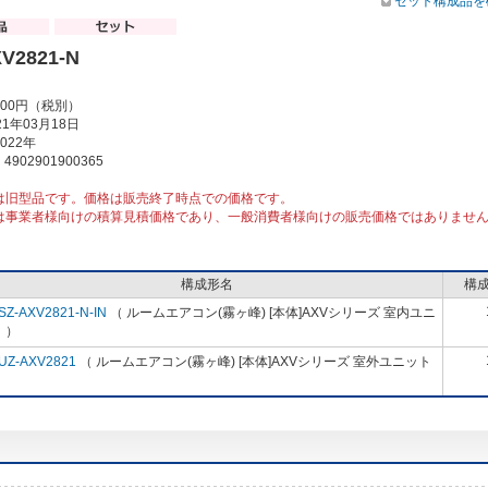
セット構成品を
V2821-N
000円（税別）
1年03月18日
022年
902901900365
は旧型品です。価格は販売終了時点での価格です。
は事業者様向けの積算見積価格であり、一般消費者様向けの販売価格ではありませ
構成形名
構
SZ-AXV2821-N-IN
（ ルームエアコン(霧ヶ峰) [本体]AXVシリーズ 室内ユニ
 ）
UZ-AXV2821
（ ルームエアコン(霧ヶ峰) [本体]AXVシリーズ 室外ユニット