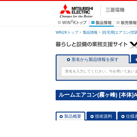
WIN2Kトップ
製品情報
[住宅用]エアコン(空
形名から製品情報を探す
ルームエアコン(霧ヶ峰) [本体]AX
製品概要
技術資料
仕様