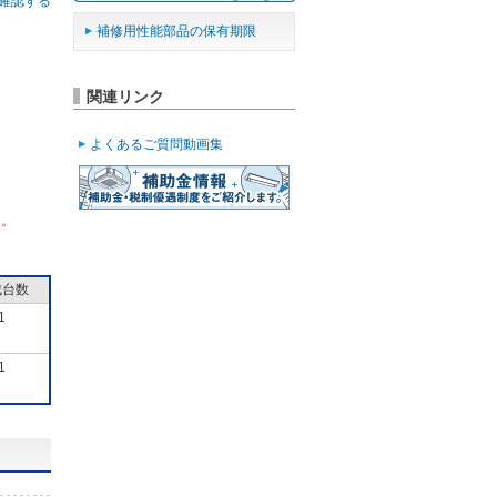
確認する
補修用性能部品の保有期限
関連リンク
よくあるご質問動画集
ん。
成台数
1
1