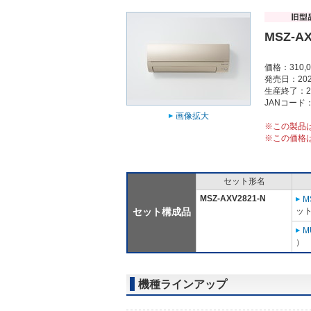
MSZ-AX
価格：310,
発売日：202
生産終了：2
JANコード：4
画像拡大
※この製品
※この価格
セット形名
MSZ-AXV2821-N
M
セット構成品
ット
M
）
機種ラインアップ