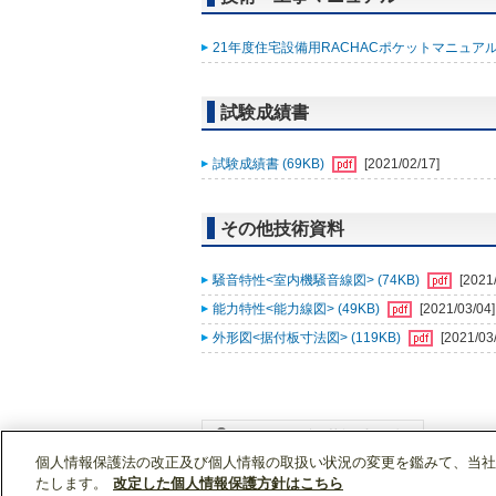
21年度住宅設備用RACHACポケットマニュアル改
試験成績書
試験成績書 (69KB)
[2021/02/17]
その他技術資料
騒音特性<室内機騒音線図> (74KB)
[2021
能力特性<能力線図> (49KB)
[2021/03/04]
外形図<据付板寸法図> (119KB)
[2021/03
個人情報保護法の改正及び個人情報の取扱い状況の変更を鑑みて、当社
WIN2Kトップ
製品情報
[住宅用]エアコン(空
たします。
改定した個人情報保護方針はこちら