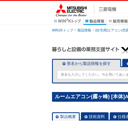
WIN2Kトップ
製品情報
[住宅用]エアコン(空
形名から製品情報を探す
ルームエアコン(霧ヶ峰) [本体]AX
製品概要
技術資料
仕様