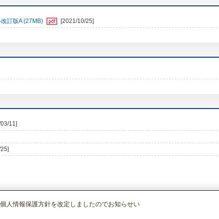
訂版A (27MB)
[2021/10/25]
/03/11]
/25]
個人情報保護方針を改定しましたのでお知らせい
調)・換気
ルームエアコン(霧ヶ峰)
[本体]AXVシリーズ
室内ユニット
MSZ-AX