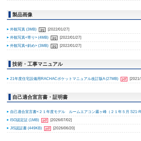
製品画像
外観写真 (3MB)
[2022/01/27]
外観写真<寄り> (4MB)
[2022/01/27]
外観写真<斜め> (3MB)
[2022/01/27]
技術・工事マニュアル
21年度住宅設備用RACHACポケットマニュアル改訂版A (27MB)
[2021/
自己適合宣言書・証明書
自己適合宣言書<２１年度モデル ルームエアコン霧ヶ峰（２１年５月 S21-R001
ISO認定証 (1MB)
[2026/07/02]
JIS認証書 (449KB)
[2026/06/20]