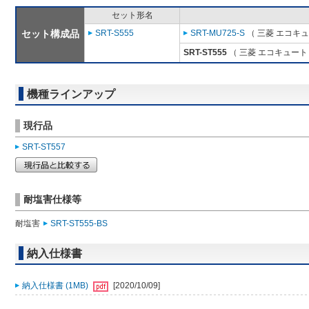
セット形名
セット構成品
SRT-S555
SRT-MU725-S
（ 三菱 エコキ
SRT-ST555
（ 三菱 エコキュート
機種ラインアップ
現行品
SRT-ST557
耐塩害仕様等
耐塩害
SRT-ST555-BS
納入仕様書
納入仕様書 (1MB)
[2020/10/09]